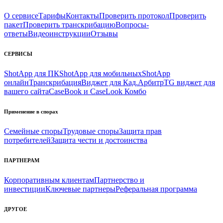
О сервисе
Тарифы
Контакты
Проверить протокол
Проверить
пакет
Проверить транскрибацию
Вопросы-
ответы
Видеоинструкции
Отзывы
СЕРВИСЫ
ShotApp для ПК
ShotApp для мобильных
ShotApp
онлайн
Транскрибация
Виджет для Кад.Арбитр
TG виджет для
вашего сайта
CaseBook и CaseLook Комбо
Применение в спорах
Семейные споры
Трудовые споры
Защита прав
потребителей
Защита чести и достоинства
ПАРТНЕРАМ
Корпоративным клиентам
Партнерство и
инвестиции
Ключевые партнеры
Реферальная программа
ДРУГОЕ