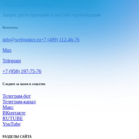
Узнать владельца сайта
Запрос регистраторам и хостинг-провайдерам
Контакты
info@webjustice.ru
+7 (499) 112-46-76
Max
Telegram
+7 (958) 197-75-76
Следите за нами в соцсетях
Телеграм-бот
Телеграм-канал
Макс
ВКонтакте
RUTUBE
YouTube
РАЗДЕЛЫ САЙТА