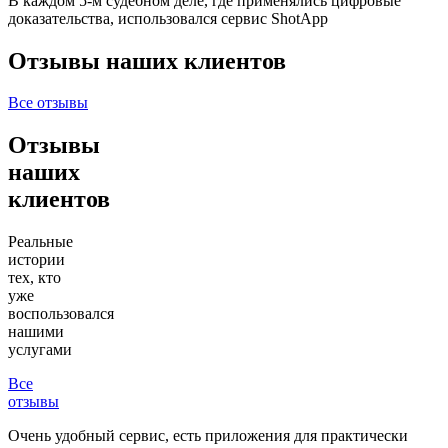
В каждом 5-м судебном деле, где применялись цифровые
доказательства, использовался сервис ShotApp
Отзывы наших клиентов
Все отзывы
Отзывы
наших
клиентов
Реальные
истории
тех, кто
уже
воспользовался
нашими
услугами
Все
отзывы
Очень удобный сервис, есть приложения для практически