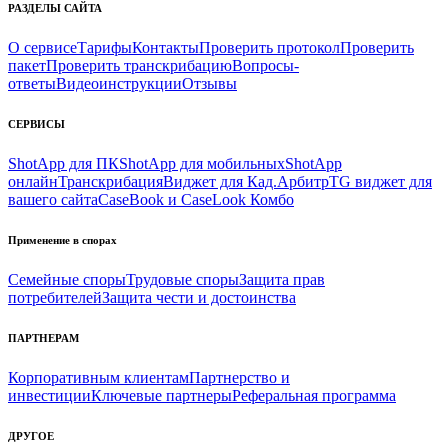
РАЗДЕЛЫ САЙТА
О сервисе
Тарифы
Контакты
Проверить протокол
Проверить
пакет
Проверить транскрибацию
Вопросы-
ответы
Видеоинструкции
Отзывы
СЕРВИСЫ
ShotApp для ПК
ShotApp для мобильных
ShotApp
онлайн
Транскрибация
Виджет для Кад.Арбитр
TG виджет для
вашего сайта
CaseBook и CaseLook Комбо
Применение в спорах
Семейные споры
Трудовые споры
Защита прав
потребителей
Защита чести и достоинства
ПАРТНЕРАМ
Корпоративным клиентам
Партнерство и
инвестиции
Ключевые партнеры
Реферальная программа
ДРУГОЕ