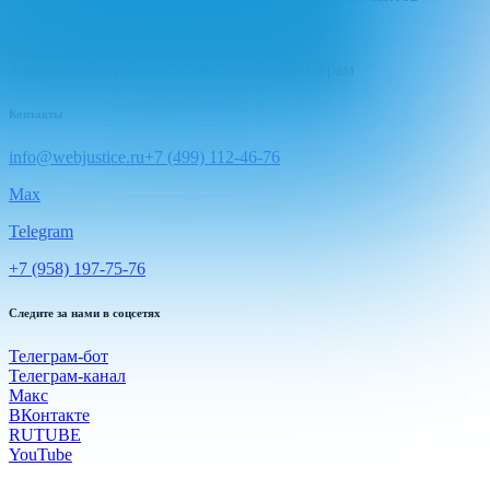
Узнать владельца сайта
Запрос регистраторам и хостинг-провайдерам
Контакты
info@webjustice.ru
+7 (499) 112-46-76
Max
Telegram
+7 (958) 197-75-76
Следите за нами в соцсетях
Телеграм-бот
Телеграм-канал
Макс
ВКонтакте
RUTUBE
YouTube